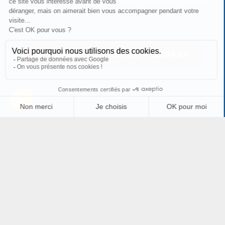
réévaluation de cette pêcherie.
Retrouvez le certificat MSC-F-31184 ici!
Contact
Espace adhérent
FROM Nord