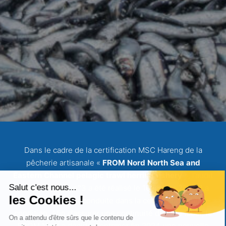
Dans le cadre de la certification MSC Hareng de la
pêcherie artisanale «
FROM Nord North Sea and
Eastern Channel pelagic trawl herring fishery
», l’audit
de surveillance n°3 a été réalisé le 16 janvier 2024. La
pêcherie a été reconduite dans la certification sans
condition. Afin d’assurer une continuité dans ce label, le
FROM Nord a décidé d’entamer fin 2024 une nouvelle