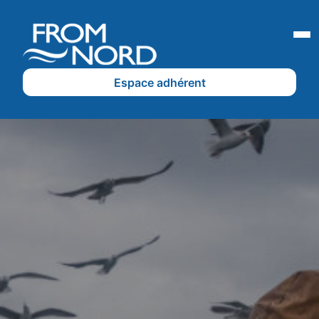
Espace adhérent
dhérents
Nos partenaires